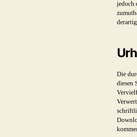
jedoch 
zumutba
derarti
Urh
Die dur
diesen 
Verviel
Verwert
schrift
Downloa
kommerz