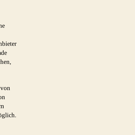
ne
nbieter
mde
chen,
 von
on
em
öglich.