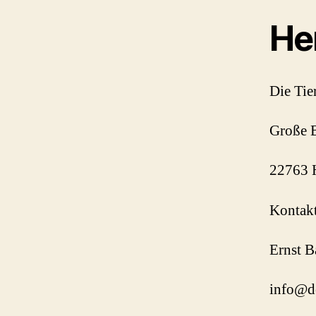
He
Die Tie
Große 
22763 
Kontak
Ernst B
info@de