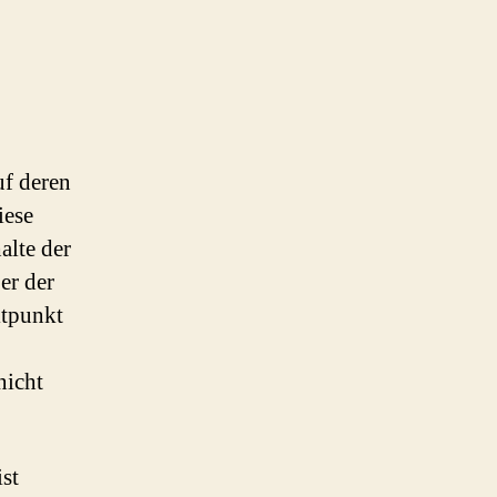
uf deren
iese
alte der
ber der
itpunkt
nicht
ist