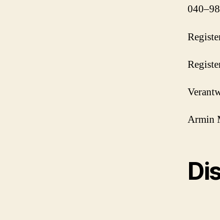
040–98
Registe
Regist
Verantw
Armin 
Di