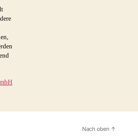
lt
ndere
en,
erden
hend
GmbH
Nach oben
↑