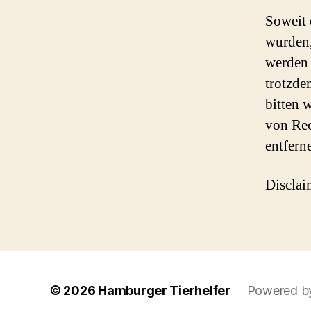
Soweit d
wurden,
werden 
trotzde
bitten 
von Rec
entfern
Disclai
© 2026
Hamburger Tierhelfer
Powered b