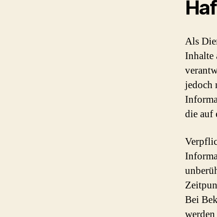
Haf
Als Die
Inhalte
verantw
jedoch 
Informa
die auf
Verpfli
Informa
unberüh
Zeitpun
Bei Bek
werden 